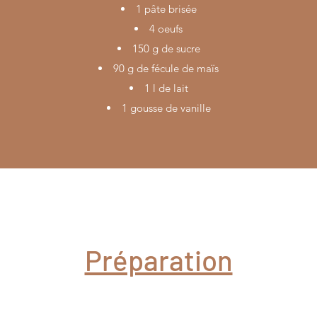
1 pâte brisée
4 oeufs
150 g de sucre
90 g de fécule de maïs
1 l de lait
1 gousse de vanille
Préparation